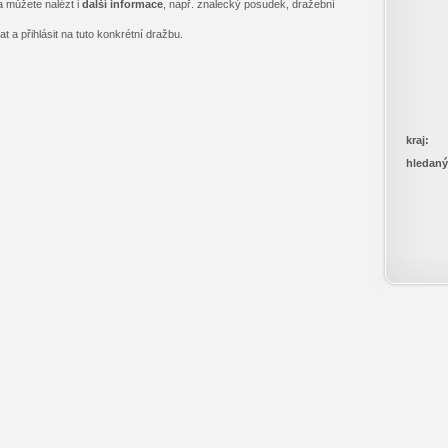
a můžete nalézt i
další informace
, např. znalecký posudek, dražební
 a přihlásit na tuto konkrétní dražbu.
kraj:
hledaný