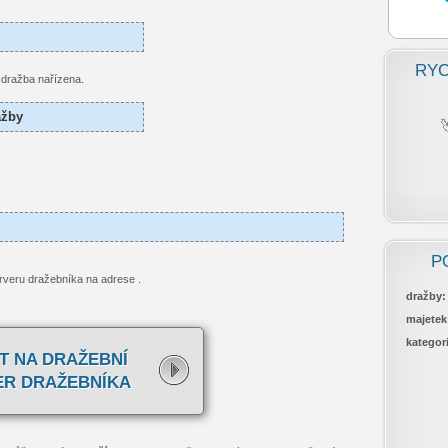
RYC
o dražba nařízena.
ažby
P
rveru dražebníka na adrese
.
dražby:
majetek
kategor
T NA DRAŽEBNÍ
ER DRAŽEBNÍKA