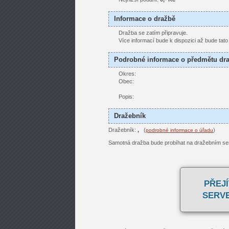
Informace o dražbě
Dražba se zatím připravuje.
Více informací bude k dispozici až bude tat
Podrobné informace o předmětu dr
Okres:
Obec:
Popis:
Dražebník
Dražebník:
,
(
)
podrobné informace o úřadu
Samotná dražba bude probíhat na dražebním se
PŘEJÍ
SERV