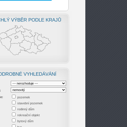
HLÝ VÝBĚR PODLE KRAJŮ
ODROBNÉ VYHLEDÁVÁNÍ
:
ie:
pozemek
stavební pozemek
rodinný dům
rekreační objekt
bytový dům