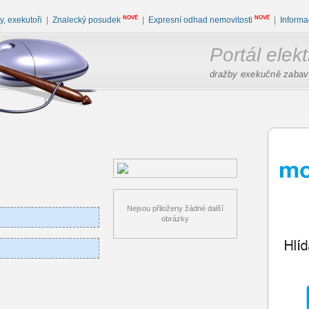
NOVÉ
NOVÉ
, exekutoři
|
Znalecký posudek
|
Expresní odhad nemovitosti
|
Informa
Portál elek
dražby exekučně zabav
Nejsou přiloženy žádné další
obrázky