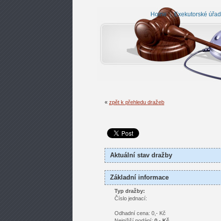
Home
|
Exekutorské úřady
«
zpět k přehledu dražeb
Aktuální stav dražby
Základní informace
Typ dražby:
Číslo jednací:
Odhadní cena: 0,- Kč
Nejnižší podání:
0,- Kč