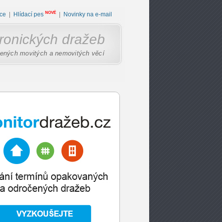
NOVÉ
ce
|
Hlídací pes
|
Novinky na e-mail
tronických dražeb
ených movitých a nemovitých věcí