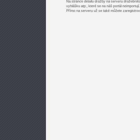
Na stránce detailu dražby na serveru dražebník
vyhlášku atp., které se na náš portál neimportují.
Přímo na serveru už se také můžete zaregistrovat