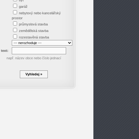
byt
garáž
nebytový nebo kancelářský
prostor
průmyslová stavba
zemědělská stavba
rozestavěná stavba
 text:
např. název obce nebo číslo jednací