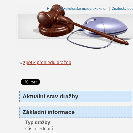
Home
|
Exekutorské úřady, exekutoři
|
Znalecký po
«
zpět k přehledu dražeb
Aktuální stav dražby
Základní informace
Typ dražby:
Číslo jednací: