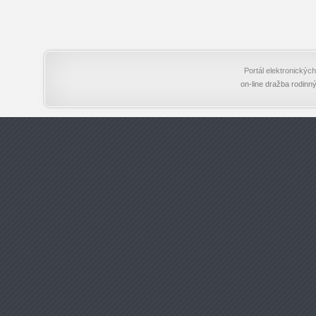
Portál elektronický
on-line dražba rodinn