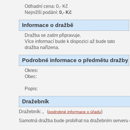
Odhadní cena: 0,- Kč
Nejnižší podání:
0,- Kč
Informace o dražbě
Dražba se zatím připravuje.
Více informací bude k dispozici až bude tato
dražba nařízena.
Podrobné informace o předmětu dražby
Okres:
Obec:
Popis:
Dražebník
Dražebník:
,
(
)
podrobné informace o úřadu
Samotná dražba bude probíhat na dražebním serveru