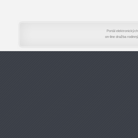
Portál elektronický
on-line dražba rodinn