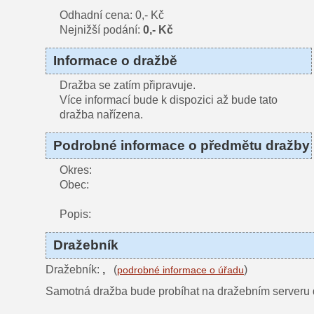
Odhadní cena: 0,- Kč
Nejnižší podání:
0,- Kč
Informace o dražbě
Dražba se zatím připravuje.
Více informací bude k dispozici až bude tato
dražba nařízena.
Podrobné informace o předmětu dražby
Okres:
Obec:
Popis:
Dražebník
Dražebník:
,
(
)
podrobné informace o úřadu
Samotná dražba bude probíhat na dražebním serveru