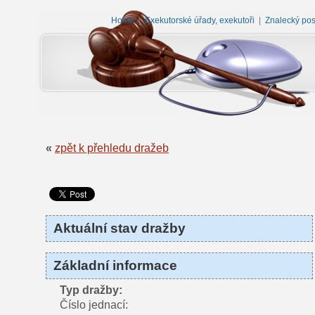
Home
|
Exekutorské úřady, exekutoři
|
Znalecký po
«
zpět k přehledu dražeb
Aktuální stav dražby
Základní informace
Typ dražby:
Číslo jednací: