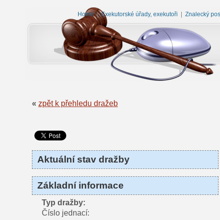
Home
|
Exekutorské úřady, exekutoři
|
Znalecký po
«
zpět k přehledu dražeb
Aktuální stav dražby
Základní informace
Typ dražby:
Číslo jednací: