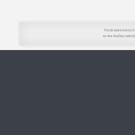
Portál elektronický
on-line dražba rodinn