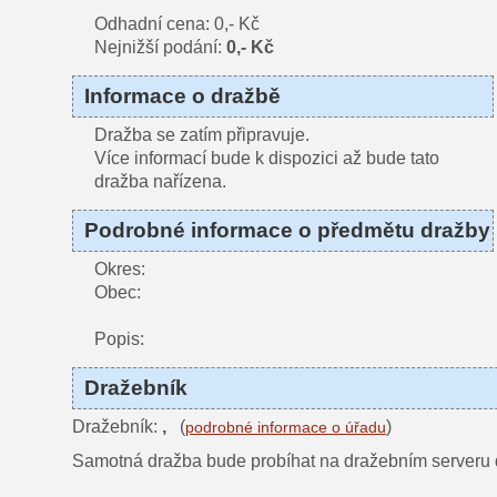
Odhadní cena: 0,- Kč
Nejnižší podání:
0,- Kč
Informace o dražbě
Dražba se zatím připravuje.
Více informací bude k dispozici až bude tato
dražba nařízena.
Podrobné informace o předmětu dražby
Okres:
Obec:
Popis:
Dražebník
Dražebník:
,
(
)
podrobné informace o úřadu
Samotná dražba bude probíhat na dražebním serveru