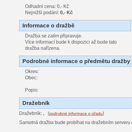
Odhadní cena: 0,- Kč
Nejnižší podání:
0,- Kč
Informace o dražbě
Dražba se zatím připravuje.
Více informací bude k dispozici až bude tato
dražba nařízena.
Podrobné informace o předmětu dražby
Okres:
Obec:
Popis:
Dražebník
Dražebník:
,
(
)
podrobné informace o úřadu
Samotná dražba bude probíhat na dražebním serveru