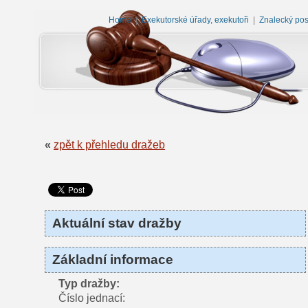
Home
|
Exekutorské úřady, exekutoři
|
Znalecký po
«
zpět k přehledu dražeb
Aktuální stav dražby
Základní informace
Typ dražby:
Číslo jednací: