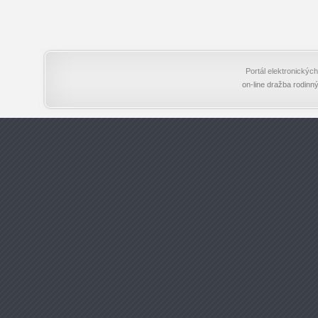
Portál elektronický
on-line dražba rodinn