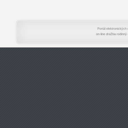
Portál elektronický
on-line dražba rodinný