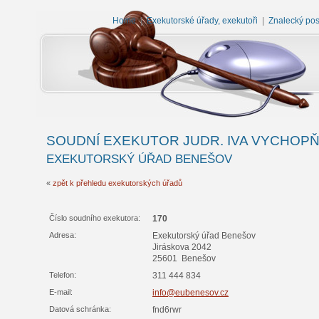
Home
|
Exekutorské úřady, exekutoři
|
Znalecký po
SOUDNÍ EXEKUTOR JUDR. IVA VYCHOP
EXEKUTORSKÝ ÚŘAD BENEŠOV
«
zpět k přehledu exekutorských úřadů
Číslo soudního exekutora:
170
Adresa:
Exekutorský úřad Benešov
Jiráskova 2042
25601 Benešov
Telefon:
311 444 834
E-mail:
info@eubenesov.cz
Datová schránka:
fnd6rwr