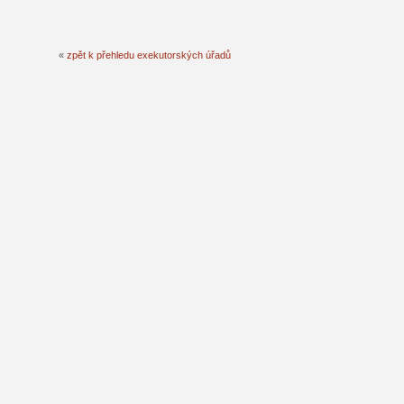
«
zpět k přehledu exekutorských úřadů