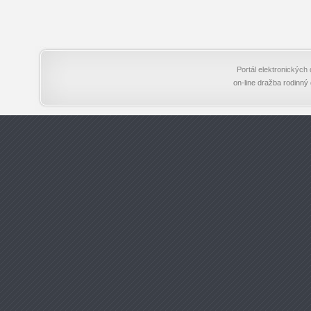
Portál elektronický
on-line dražba rodinný