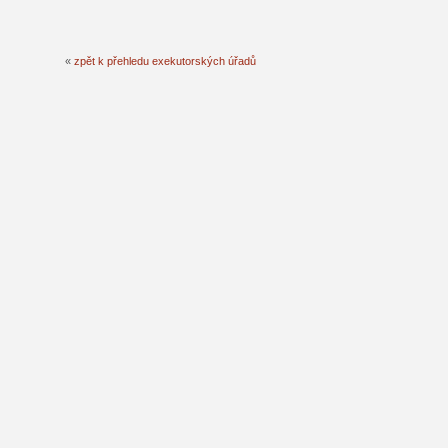
«
zpět k přehledu exekutorských úřadů