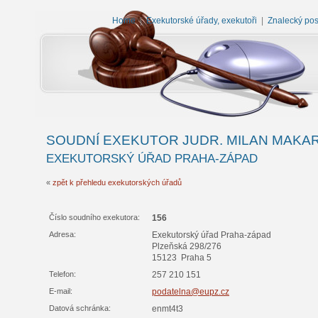
Home
|
Exekutorské úřady, exekutoři
|
Znalecký po
SOUDNÍ EXEKUTOR JUDR. MILAN MAKA
EXEKUTORSKÝ ÚŘAD PRAHA-ZÁPAD
«
zpět k přehledu exekutorských úřadů
Číslo soudního exekutora:
156
Adresa:
Exekutorský úřad Praha-západ
Plzeňská 298/276
15123 Praha 5
Telefon:
257 210 151
E-mail:
podatelna@eupz.cz
Datová schránka:
enmt4t3