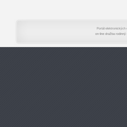
Portál elektronický
on-line dražba rodinný