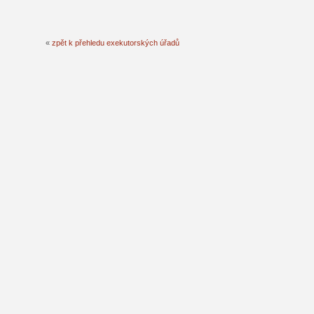
«
zpět k přehledu exekutorských úřadů