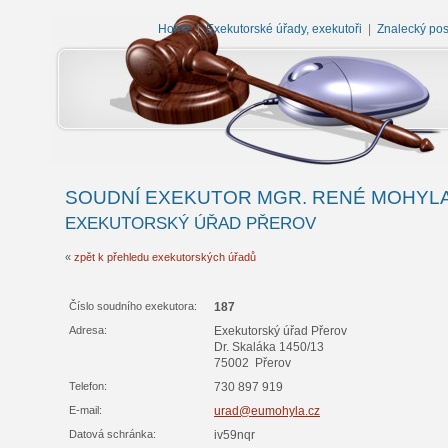
Home
|
Exekutorské úřady, exekutoři
|
Znalecký po
SOUDNÍ EXEKUTOR MGR. RENÉ MOHYL
EXEKUTORSKÝ ÚŘAD PŘEROV
«
zpět k přehledu exekutorských úřadů
Číslo soudního exekutora:
187
Adresa:
Exekutorský úřad Přerov
Dr. Skaláka 1450/13
75002 Přerov
Telefon:
730 897 919
E-mail:
urad@eumohyla.cz
Datová schránka:
iv59nqr