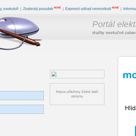
NOVÉ
NOVÉ
, exekutoři
|
Znalecký posudek
|
Expresní odhad nemovitosti
|
Informa
Portál elek
dražby exekučně zabav
Nejsou přiloženy žádné další
obrázky