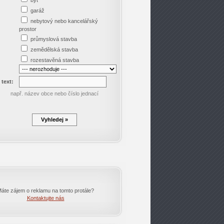
byt
garáž
nebytový nebo kancelářský
prostor
průmyslová stavba
zemědělská stavba
rozestavěná stavba
 text:
např. název obce nebo číslo jednací
áte zájem o reklamu na tomto protále?
Kontaktujte nás