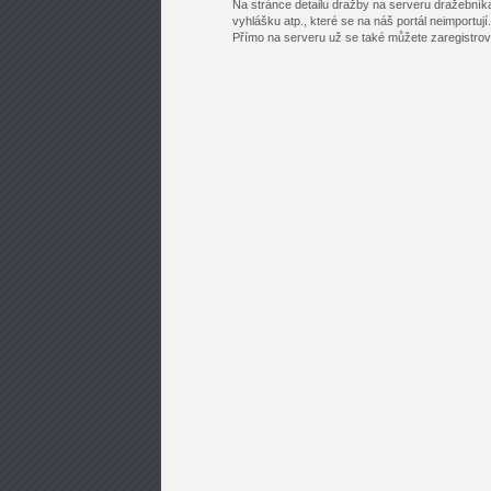
Na stránce detailu dražby na serveru dražebník
vyhlášku atp., které se na náš portál neimportují.
Přímo na serveru už se také můžete zaregistrovat