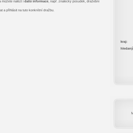
a můžete nalézt i
další informace
, např. znalecký posudek, dražební
 a přihlásit na tuto konkrétní dražbu.
kraj:
hledaný
M