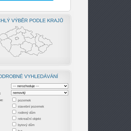
HLÝ VÝBĚR PODLE KRAJŮ
ODROBNÉ VYHLEDÁVÁNÍ
:
ie:
pozemek
stavební pozemek
rodinný dům
rekreační objekt
bytový dům