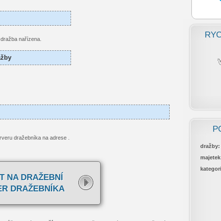
RYC
o dražba nařízena.
ažby
P
rveru dražebníka na adrese
.
dražby:
majetek
kategor
T NA DRAŽEBNÍ
ER DRAŽEBNÍKA