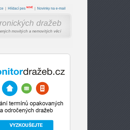
NOVÉ
ce
|
Hlídací pes
|
Novinky na e-mail
tronických dražeb
ených movitých a nemovitých věcí