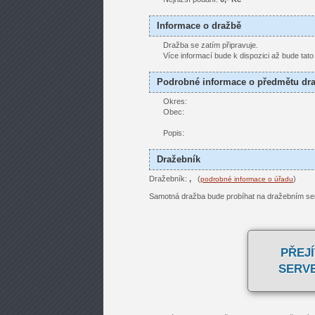
Informace o dražbě
Dražba se zatím připravuje.
Více informací bude k dispozici až bude tat
Podrobné informace o předmětu dr
Okres:
Obec:
Popis:
Dražebník
Dražebník:
,
(
)
podrobné informace o úřadu
Samotná dražba bude probíhat na dražebním se
PŘEJÍ
SERV