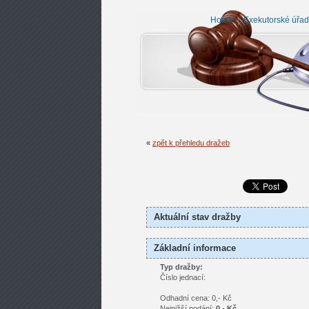
Home
|
Exekutorské úřady
«
zpět k přehledu dražeb
Aktuální stav dražby
Základní informace
Typ dražby:
Číslo jednací:
Odhadní cena: 0,- Kč
Nejnižší podání:
0,- Kč