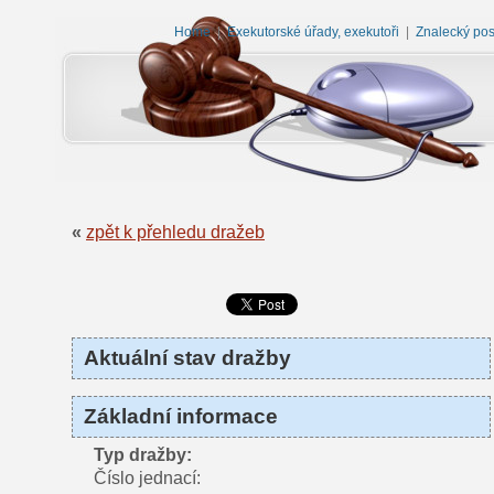
Home
|
Exekutorské úřady, exekutoři
|
Znalecký po
«
zpět k přehledu dražeb
Aktuální stav dražby
Základní informace
Typ dražby:
Číslo jednací: