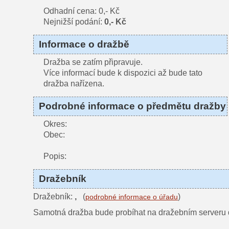
Odhadní cena: 0,- Kč
Nejnižší podání:
0,- Kč
Informace o dražbě
Dražba se zatím připravuje.
Více informací bude k dispozici až bude tato
dražba nařízena.
Podrobné informace o předmětu dražby
Okres:
Obec:
Popis:
Dražebník
Dražebník:
,
(
)
podrobné informace o úřadu
Samotná dražba bude probíhat na dražebním serveru