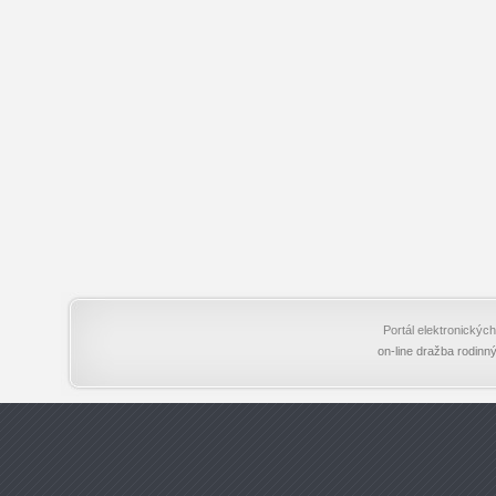
Portál elektronický
on-line dražba rodinn