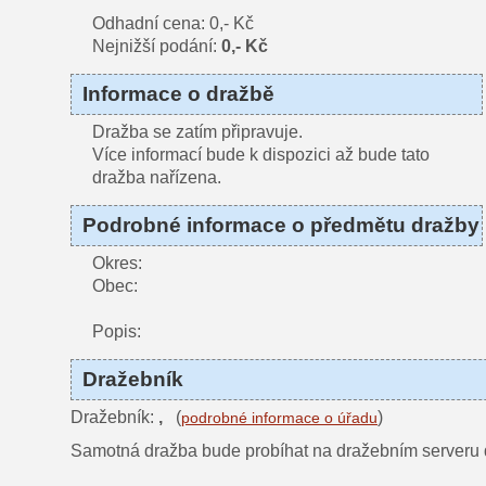
Odhadní cena: 0,- Kč
Nejnižší podání:
0,- Kč
Informace o dražbě
Dražba se zatím připravuje.
Více informací bude k dispozici až bude tato
dražba nařízena.
Podrobné informace o předmětu dražby
Okres:
Obec:
Popis:
Dražebník
Dražebník:
,
(
)
podrobné informace o úřadu
Samotná dražba bude probíhat na dražebním serveru