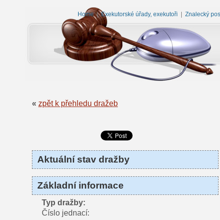
Home
|
Exekutorské úřady, exekutoři
|
Znalecký po
«
zpět k přehledu dražeb
Aktuální stav dražby
Základní informace
Typ dražby:
Číslo jednací: