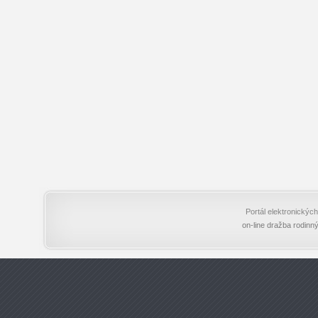
Portál elektronický
on-line dražba rodinn