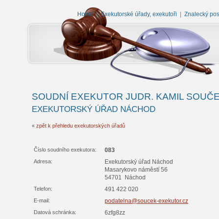
Home
|
Exekutorské úřady, exekutoři
|
Znalecký po
SOUDNÍ EXEKUTOR JUDR. KAMIL SOUČ
EXEKUTORSKÝ ÚŘAD NÁCHOD
«
zpět k přehledu exekutorských úřadů
Číslo soudního exekutora:
083
Adresa:
Exekutorský úřad Náchod
Masarykovo náměstí 56
54701 Náchod
Telefon:
491 422 020
E-mail:
podatelna@soucek-exekutor.cz
Datová schránka:
6zfg8zz