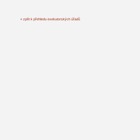
«
zpět k přehledu exekutorských úřadů