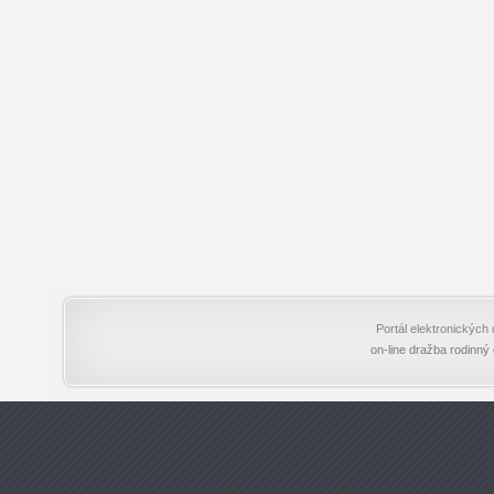
Portál elektronický
on-line dražba rodinný