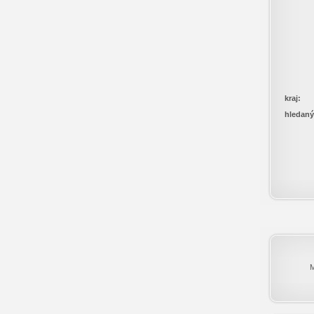
kraj:
hledaný
M