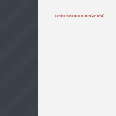
«
zpět k přehledu exekutorských úřadů