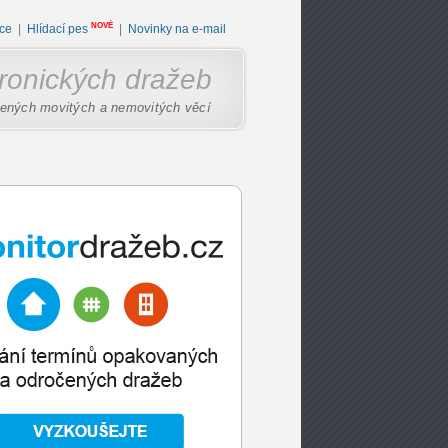
NOVÉ
ce
|
Hlídací pes
|
Novinky na e-mail
tronických dražeb
ených movitých a nemovitých věcí