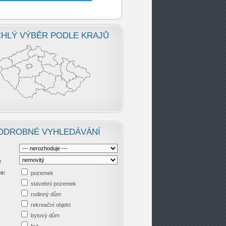
HLÝ VÝBĚR PODLE KRAJŮ
ODROBNÉ VYHLEDÁVÁNÍ
:
ie:
pozemek
stavební pozemek
rodinný dům
rekreační objekt
bytový dům