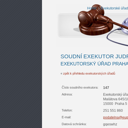
Home
|
Exekutorské úřady
SOUDNÍ EXEKUTOR JUDR
EXEKUTORSKÝ ÚŘAD PRAHA
«
zpět k přehledu exekutorských úřadů
Číslo soudního exekutora:
147
Adresa:
Exekutorský úř
Malátova 645/1
15000 Praha 5
Telefon:
251 551 860
E-mail:
podatelna@eup
Datová schránka:
gqeswhz