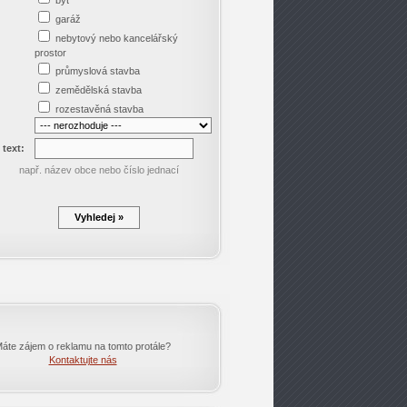
byt
garáž
nebytový nebo kancelářský
prostor
průmyslová stavba
zemědělská stavba
rozestavěná stavba
 text:
např. název obce nebo číslo jednací
áte zájem o reklamu na tomto protále?
Kontaktujte nás