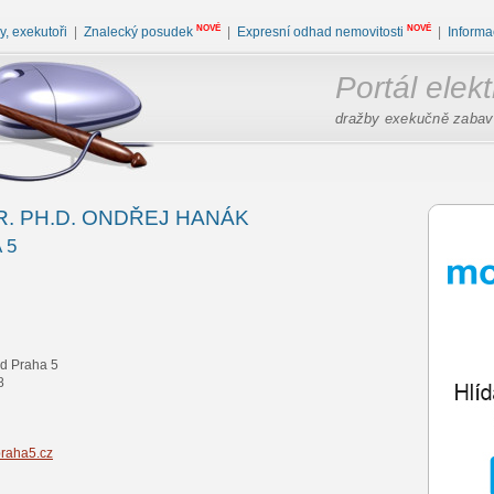
NOVÉ
NOVÉ
, exekutoři
|
Znalecký posudek
|
Expresní odhad nemovitosti
|
Informa
Portál elek
dražby exekučně zabav
. PH.D. ONDŘEJ HANÁK
 5
ad Praha 5
8
raha5.cz