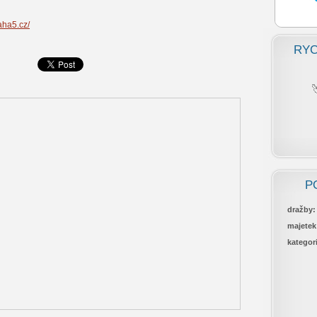
aha5.cz/
RYC
P
dražby:
majetek
kategor