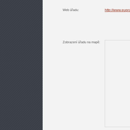
Web úřadu:
http://www.eupr
Zobrazení úřadu na mapě: