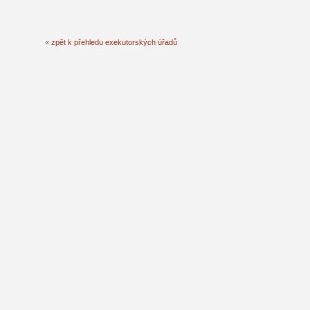
«
zpět k přehledu exekutorských úřadů