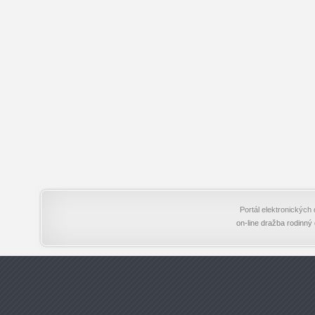
Portál elektronický
on-line dražba rodinný