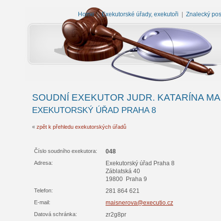
Home
|
Exekutorské úřady, exekutoři
|
Znalecký po
SOUDNÍ EXEKUTOR JUDR. KATARÍNA M
EXEKUTORSKÝ ÚŘAD PRAHA 8
«
zpět k přehledu exekutorských úřadů
Číslo soudního exekutora:
048
Adresa:
Exekutorský úřad Praha 8
Záblatská 40
19800 Praha 9
Telefon:
281 864 621
E-mail:
maisnerova@executio.cz
Datová schránka:
zr2g8pr