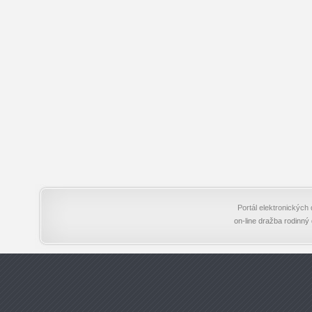
Portál elektronický
on-line dražba rodinný