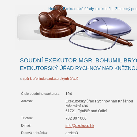
Home
|
Exekutorské úřady, exekutoři
|
Znalecký po
SOUDNÍ EXEKUTOR MGR. BOHUMIL BR
EXEKUTORSKÝ ÚŘAD RYCHNOV NAD KNĚŽNO
«
zpět k přehledu exekutorských úřadů
Číslo soudního exekutora:
194
Adresa:
Exekutorský úřad Rychnov nad Kněžnou
Nádražní 486
51721 Týniště nad Orlicí
Telefon:
702 807 000
E-mail:
info@exekuce.hk
Datová schránka:
arekta3