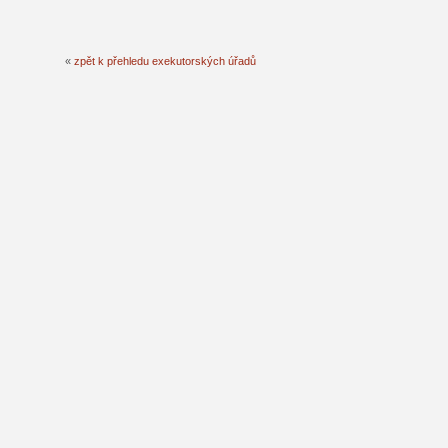
«
zpět k přehledu exekutorských úřadů