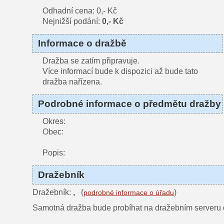
Odhadní cena: 0,- Kč
Nejnižší podání:
0,- Kč
Informace o dražbě
Dražba se zatím připravuje.
Více informací bude k dispozici až bude tato
dražba nařízena.
Podrobné informace o předmětu dražby
Okres:
Obec:
Popis:
Dražebník
Dražebník:
,
(
)
podrobné informace o úřadu
Samotná dražba bude probíhat na dražebním serveru