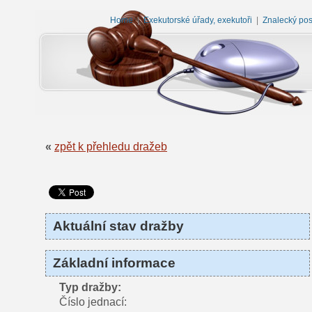
Home
|
Exekutorské úřady, exekutoři
|
Znalecký po
«
zpět k přehledu dražeb
Aktuální stav dražby
Základní informace
Typ dražby:
Číslo jednací: