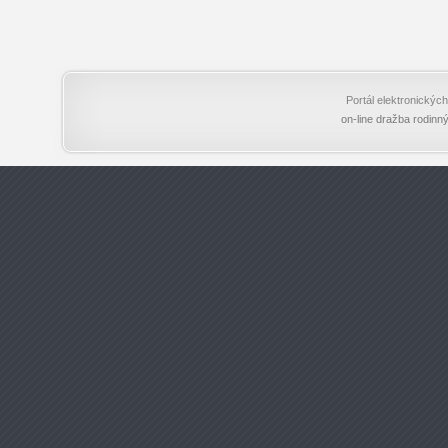
Portál elektronický
on-line dražba rodinn