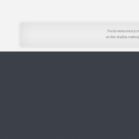
Portál elektronický
on-line dražba rodinn