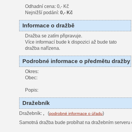
Odhadní cena: 0,- Kč
Nejnižší podání:
0,- Kč
Informace o dražbě
Dražba se zatím připravuje.
Více informací bude k dispozici až bude tato
dražba nařízena.
Podrobné informace o předmětu dražby
Okres:
Obec:
Popis:
Dražebník
Dražebník:
,
(
)
podrobné informace o úřadu
Samotná dražba bude probíhat na dražebním serveru