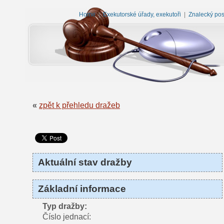
Home
|
Exekutorské úřady, exekutoři
|
Znalecký po
«
zpět k přehledu dražeb
Aktuální stav dražby
Základní informace
Typ dražby:
Číslo jednací: